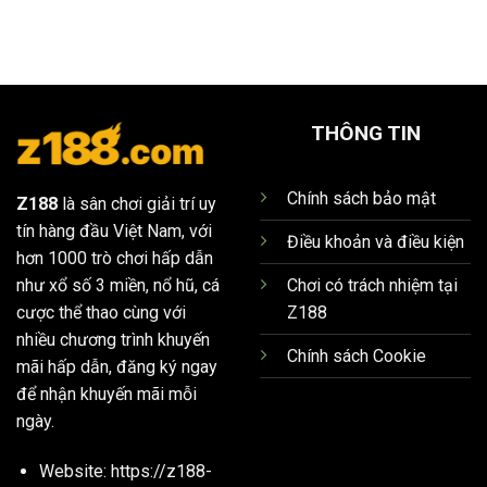
THÔNG TIN
Chính sách bảo mật
Z188
là sân chơi giải trí uy
tín hàng đầu Việt Nam, với
Điều khoản và điều kiện
hơn 1000 trò chơi hấp dẫn
Chơi có trách nhiệm tại
như xổ số 3 miền, nổ hũ, cá
Z188
cược thể thao cùng với
nhiều chương trình khuyến
Chính sách Cookie
mãi hấp dẫn, đăng ký ngay
để nhận khuyến mãi mỗi
ngày.
Website: https://z188-