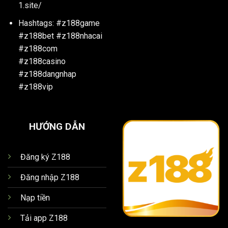
1.site/
Hashtags: #z188game
#z188bet #z188nhacai
#z188com
#z188casino
#z188dangnhap
#z188vip
HƯỚNG DẪN
Đăng ký Z188
Đăng nhập Z188
Nạp tiền
Tải app Z188