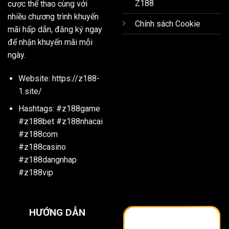
Z188
cược thể thao cùng với
nhiều chương trình khuyến
Chính sách Cookie
mãi hấp dẫn, đăng ký ngay
để nhận khuyến mãi mỗi
ngày.
Website: https://z188-
1.site/
Hashtags: #z188game
#z188bet #z188nhacai
#z188com
#z188casino
#z188dangnhap
#z188vip
HƯỚNG DẪN