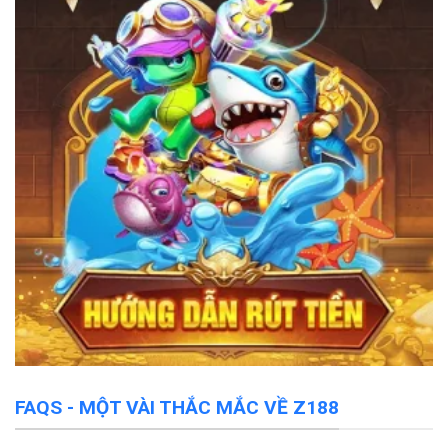
FAQS - MỘT VÀI THẮC MẮC VỀ Z188