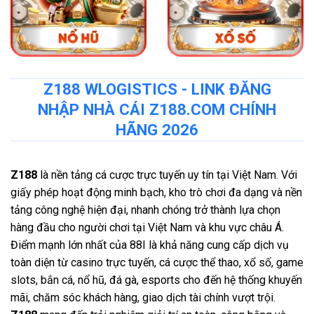
Z188 WLOGISTICS - LINK ĐĂNG
NHẬP NHÀ CÁI Z188.COM CHÍNH
HÃNG 2026
Z188
là nền tảng cá cược trực tuyến uy tín tại Việt Nam. Với
giấy phép hoạt động minh bạch, kho trò chơi đa dạng và nền
tảng công nghệ hiện đại, nhanh chóng trở thành lựa chọn
hàng đầu cho người chơi tại Việt Nam và khu vực châu Á.
Điểm mạnh lớn nhất của 88I là khả năng cung cấp dịch vụ
toàn diện từ casino trực tuyến, cá cược thể thao, xổ số, game
slots, bắn cá, nổ hũ, đá gà, esports cho đến hệ thống khuyến
mãi, chăm sóc khách hàng, giao dịch tài chính vượt trội.