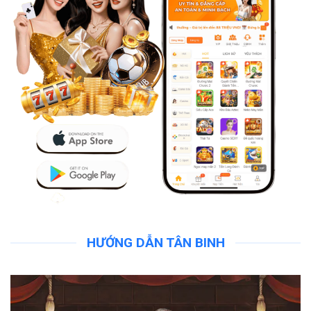
HƯỚNG DẪN TÂN BINH